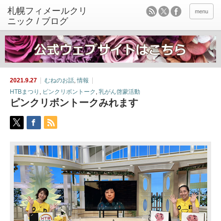
menu
2021.9.27
むねのお話
,
情報
HTBまつり
,
ピンクリボントーク
,
乳がん啓蒙活動
ピンクリボントークみれます