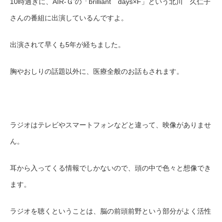
10時過ぎに、
AIR
-Ｇ’の「
brilliant days×F
」という北川 久仁子
さんの番組に出演しているんですよ。
出演されて早くも5年が経ちました。
胸やおしりの話題以外に、医療全般のお話もされます。
ラジオはテレビやスマートフォンなどと違って、映像がありませ
ん。
耳から入ってくる情報でしかないので、頭の中で色々と想像でき
ます。
ラジオを聴くということは、脳の前頭前野という部分がよく活性