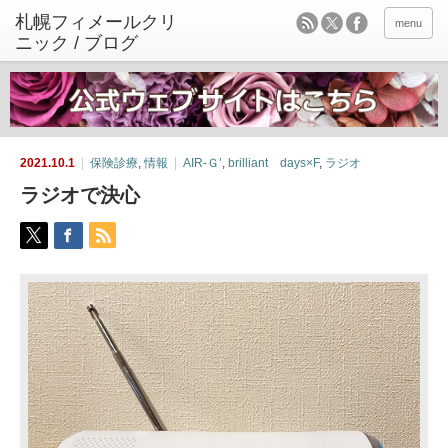
menu
2021.10.1
保険診療
,
情報
AIR-Ｇ’
,
brilliant days×F
,
ラジオ
ラジオで決心