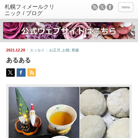
menu
2021.12.20
エッセイ
お正月
,
お餅
,
胃腸
あるある