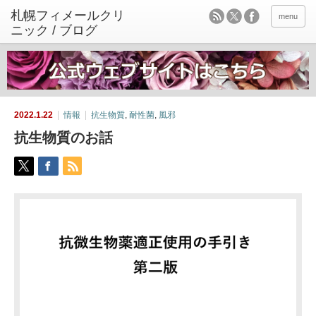
menu
2022.1.22
情報
抗生物質
,
耐性菌
,
風邪
抗生物質のお話