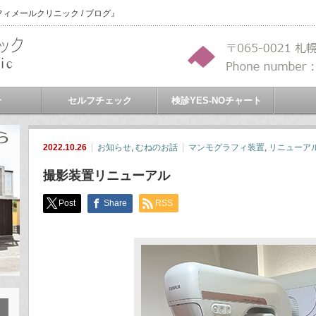
メールクリニック / ブログ』
介
セルフチェック
検診YES-NOチャート
2022.10.26
お知らせ
,
むねのお話
マンモグラフィ装置
,
リニューア
撮影装置リニューアル
Post
Share
RSS