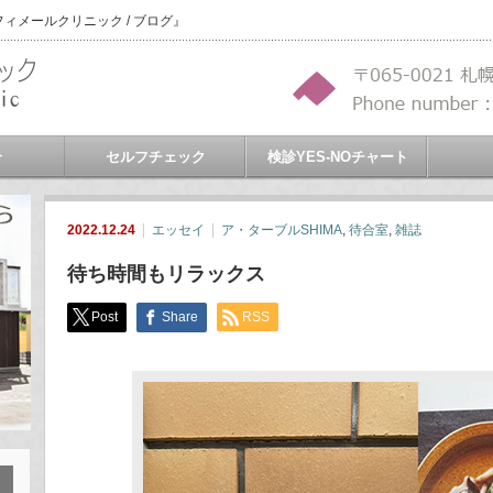
メールクリニック / ブログ』
介
セルフチェック
検診YES-NOチャート
2022.12.24
エッセイ
ア・ターブルSHIMA
,
待合室
,
雑誌
待ち時間もリラックス
Post
Share
RSS