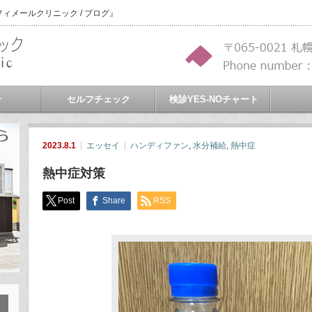
メールクリニック / ブログ』
介
セルフチェック
検診YES-NOチャート
2023.8.1
エッセイ
ハンディファン
,
水分補給
,
熱中症
熱中症対策
Post
Share
RSS