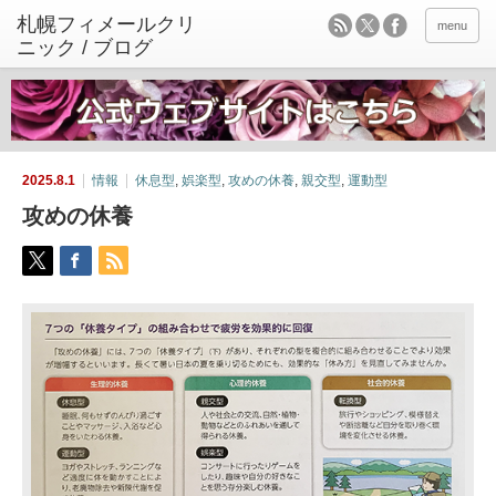
menu
2025.8.1
情報
休息型
,
娯楽型
,
攻めの休養
,
親交型
,
運動型
攻めの休養