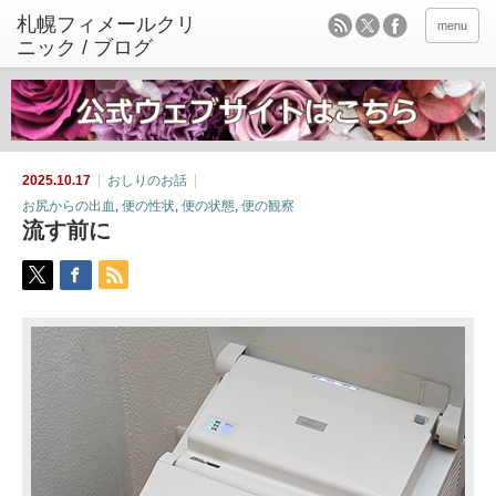
menu
2025.10.17
おしりのお話
お尻からの出血
,
便の性状
,
便の状態
,
便の観察
流す前に