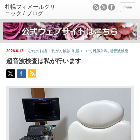
menu
2026.6.13
むねのお話
乳がん検診
,
乳腺エコー
,
乳腺外科
,
超音波検査
超音波検査は私が行います