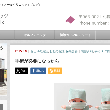
メールクリニック / ブログ』
介
セルフチェック
検診YES-NOチャート
2015.5.9
おしりのお話
,
むねのお話
,
保険診療
乳腺外科
,
手術
,
肛門
手術が必要になったら
Post
Share
RSS