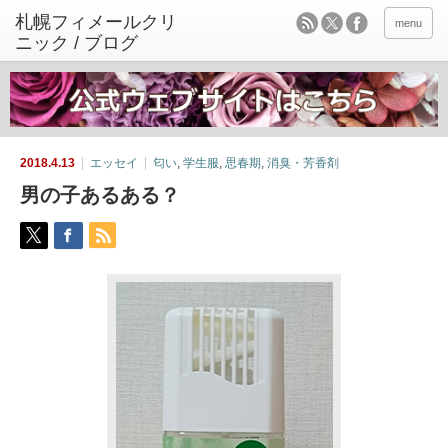
menu
2018.4.13
エッセイ
匂い
,
学生服
,
思春期
,
消臭・芳香剤
男の子あるある？