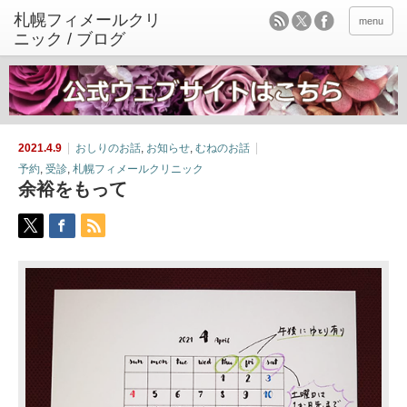
menu
2021.4.9
おしりのお話
,
お知らせ
,
むねのお話
予約
,
受診
,
札幌フィメールクリニック
余裕をもって