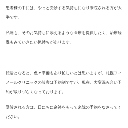
患者様の中には、やっと受診する気持ちになり来院される方が大
半です。
私達も、そのお気持ちに添えるような医療を提供したく、治療経
過もみていきたい気持ちがあります。
転居となると、色々
準備も
あり忙しいとは思いますが、
札幌フィ
メールクリニックの
診察は
予約制ですが
、
現在
、
大変
混み合い予
約が取りづらくなって
おります
。
受診される方は、日にちに
余裕をもって
来院の予約をなさってく
ださい
。