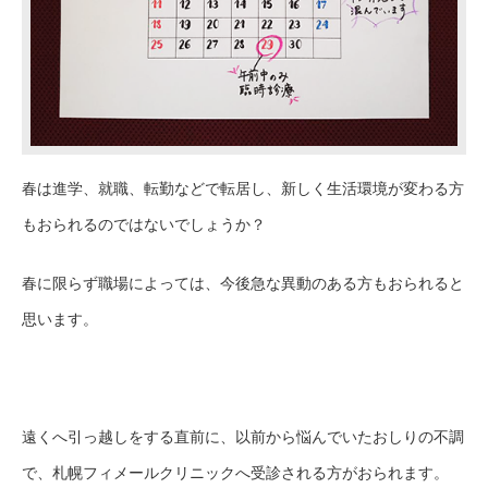
春は進学、就職、転勤などで
転居し
、
新し
く生活環境が変わる方
もおられるのではないでしょうか？
春に限らず職場によっては、今後
急な
異動
のある方もおられると
思います。
遠くへ引っ越しをする
直
前に、以前から
悩んでいたお
しり
の不調
で、札幌フィメールクリニック
へ受診される方がおられます
。