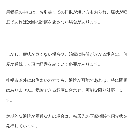
患者様の中には、お引越
までの日数が
短い方もおられ、症状が軽
度であれば
次回の診察を
要さない場合があります
。
しかし、
症状
が
良くない
場合
や
、
治療に時間がかかる場合は、
何
度か通院して頂き経過を
みて
いく必要があります。
札幌市
以外にお住まい
の方でも
、
通院が可能であれば、特に問題
はありません。
受診できる頻度に合わせ、可能な限り対応しま
す。
定期的な
通院が困難な
方の
場合は、転居先の医療機関へ紹介状を
発行
しています
。