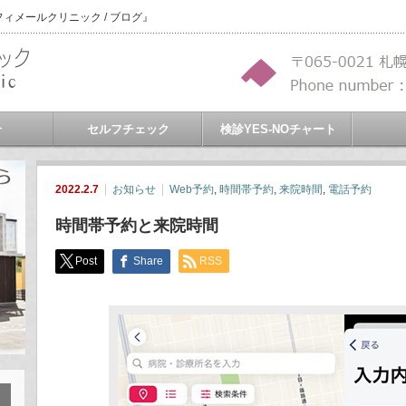
メールクリニック / ブログ』
介
セルフチェック
検診YES-NOチャート
2022.2.7
お知らせ
Web予約
,
時間帯予約
,
来院時間
,
電話予約
時間帯予約と来院時間
Post
Share
RSS