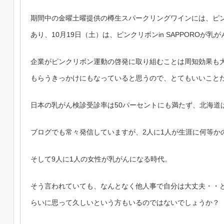
期間中の金曜土曜提供の樽生スパークリングワインには、ピ
あり、10月19日（土）は、ピンクリボン
in
SAPPOROが乳
企業がピンクリボン運動の啓発に取り組むことは周知効果も
もらうきっかけにもなっていると思うので、とてもいいこと
日本の乳がん検診受診率は50パーセントにも満たず、北海道
ブログでも常々発信していますが、2人に1人が生涯に何等か
そして
9人に1人の女性が乳がんになる時代。
そう言われていても、なんとなく他人事で自分は大丈夫・・
らいに思って久しいという方もいるのではないでしょうか？