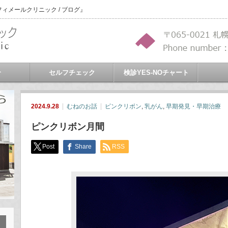
メールクリニック / ブログ』
介
セルフチェック
検診YES-NOチャート
2024.9.28
むねのお話
ピンクリボン
,
乳がん
,
早期発見・早期治療
ピンクリボン月間
Post
Share
RSS