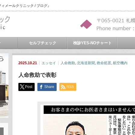
メールクリニック / ブログ』
介
セルフチェック
検診YES-NOチャート
2025.10.21
エッセイ
人命救助
,
北海道新聞
,
救命処置
,
航空機内
人命救助で表彰
Post
Share
RSS