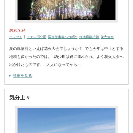
2020.9.24
エッセイ
モエレ沼公園
,
医療従事者への感謝
,
疫病退散祈願
,
花火大会
夏の風物詩といえば花火大会でしょうか？ でも今年は中止とする
地域も多かったのでは。 幼少期は親に連れられ、よく花火大会へ
出かけたものです。 大人になってから…
詳細を見る
気分上々