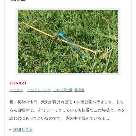
2016.8.23
エッセイ
エゾイトトンボ
,
モエレ沼公園
,
北海道
夏～初秋の休日、天気が良ければモエレ沼公園へ行きます、もち
ろん自転車で。 外でじーっとしていても快適なこの時期は、本を
読むのにもってこいなのです。 家の中で読んでいるよ…
詳細を見る