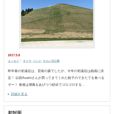
2017.5.8
エッセイ
タイヤ
,
パンク
,
モエレ沼公園
昨年春の初遠征は、芸術の森でしたが、今年の初遠征は銭函に決
定！ 以前Asamiさんが買ってきてくれた餃子のできたてを食べる
ぞー！ 食後は潮風をあびつつ砂浜でゴロゴロする…
詳細を見る
初対面