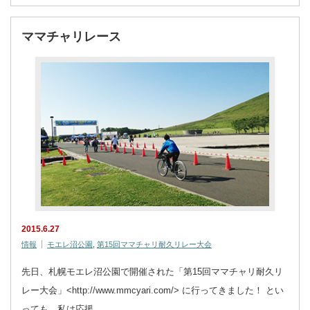
ママチャリレース
2015.6.27
情報
モエレ沼公園
,
第15回ママチャリ耐久リレー大会
先日、札幌モエレ沼公園で開催された「第15回ママチャリ耐久リ
レー大会」<http://www.mmcyari.com/> に行ってきました！ とい
っても、私は応援…