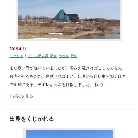
2019.4.11
エッセイ
モエレ沼公園
,
温泉
,
自転車
,
野鳥
まだ寒い日が続いていましたが、雪さえ融ければこっちのもの。
腰痛があるものの、運動せねば！と、自宅から自転車で40分ほど
の距離にある、モエレ沼公園を目指しました。 投与…
詳細を見る
出鼻をくじかれる