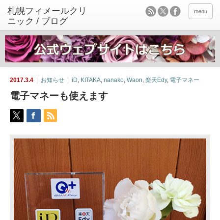
menu
2017.3.4
お知らせ
iD
,
KITAKA
,
nanako
,
Waon
,
楽天Edy
,
電子マネー
電子マネーも使えます