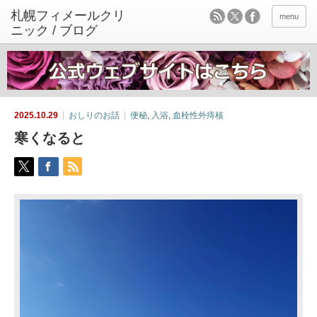
menu
2025.10.29
おしりのお話
便秘
,
入浴
,
血栓性外痔核
寒くなると