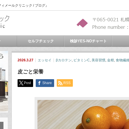
メールクリニック / ブログ』
介
セルフチェック
検診YES-NOチャート
2026.3.27
エッセイ
βカロテン
,
ビタミンC
,
美容習慣
,
金柑
,
食物繊
皮ごと栄養
Post
Share
RSS