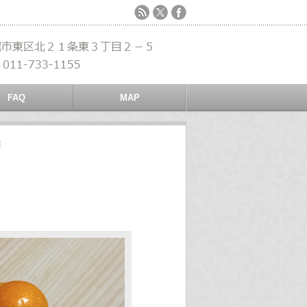
FAQ
MAP
維