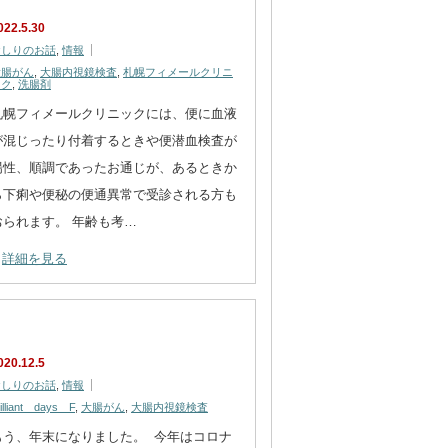
022.5.30
おしりのお話
,
情報
大腸がん
,
大腸内視鏡検査
,
札幌フィメールクリニ
ック
,
洗腸剤
札幌フィメールクリニックには、便に血液
が混じったり付着するときや便潜血検査が
陽性、順調であったお通じが、あるときか
ら下痢や便秘の便通異常で受診される方も
おられます。 年齢も考…
詳細を見る
020.12.5
おしりのお話
,
情報
rilliant days F
,
大腸がん
,
大腸内視鏡検査
もう、年末になりました。 今年はコロナ