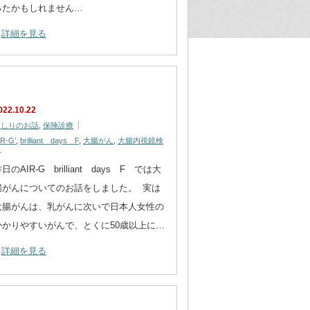
ったかもしれません…
詳細を見る
022.10.22
おしりのお話
,
保険診療
IR-G’
,
brilliant days F
,
大腸がん
,
大腸内視鏡検
査
日のAIR-G brilliant days F では大
腸がんについてのお話をしました。 実は
大腸がんは、乳がんに次いで日本人女性の
かかりやすいがんで、とくに50歳以上に…
詳細を見る