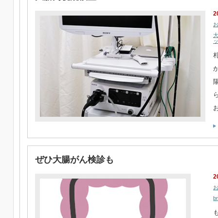
2
ぜひ大腸がん検診も
2
b