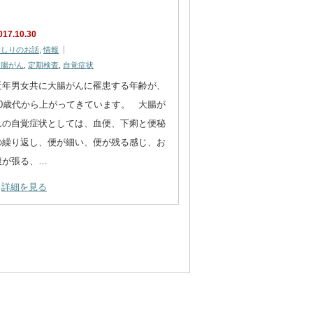
017.10.30
おしりのお話
,
情報
大腸がん
,
定期検査
,
自覚症状
近年男女共に大腸がんに罹患する年齢が、
40歳代から上がってきています。 大腸が
んの自覚症状としては、血便、下痢と便秘
の繰り返し、便が細い、便が残る感じ、お
腹が張る、…
詳細を見る