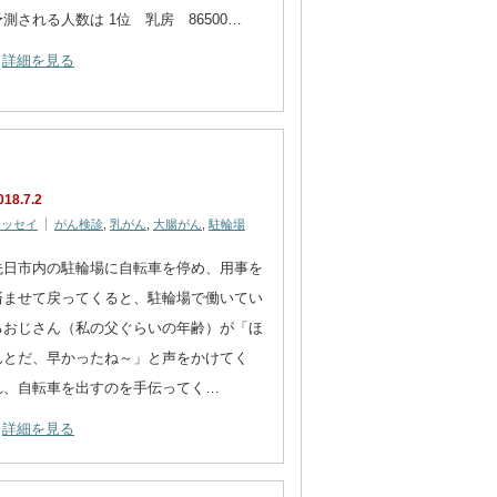
予測される人数は 1位 乳房 86500…
詳細を見る
018.7.2
エッセイ
がん検診
,
乳がん
,
大腸がん
,
駐輪場
先日市内の駐輪場に自転車を停め、用事を
済ませて戻ってくると、駐輪場で働いてい
るおじさん（私の父ぐらいの年齢）が「ほ
んとだ、早かったね～」と声をかけてく
れ、自転車を出すのを手伝ってく…
詳細を見る