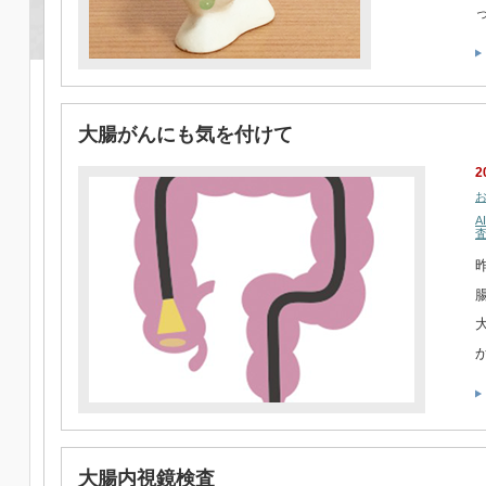
大腸がんにも気を付けて
2
A
昨
大腸内視鏡検査