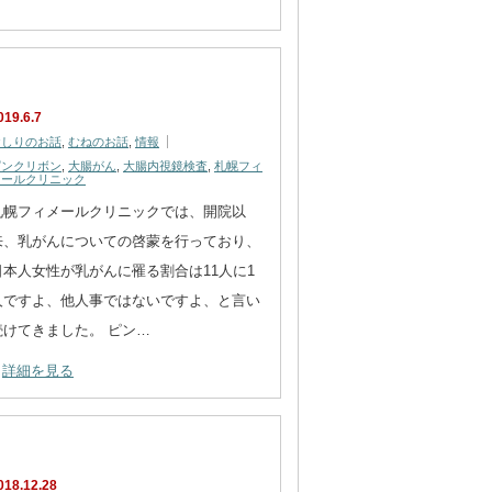
019.6.7
おしりのお話
,
むねのお話
,
情報
ピンクリボン
,
大腸がん
,
大腸内視鏡検査
,
札幌フィ
メールクリニック
札幌フィメールクリニックでは、開院以
来、乳がんについての啓蒙を行っており、
日本人女性が乳がんに罹る割合は11人に1
人ですよ、他人事ではないですよ、と言い
続けてきました。 ピン…
詳細を見る
018.12.28