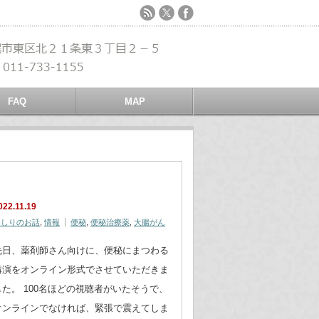
FAQ
MAP
022.11.19
おしりのお話
,
情報
便秘
,
便秘治療薬
,
大腸がん
先日、薬剤師さん向けに、便秘にまつわる
講演をオンライン形式でさせていただきま
した。 100名ほどの視聴者がいたそうで、
オンラインでなければ、緊張で震えてしま