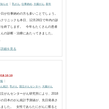
お知らせ
乳がん
,
仕事納め
,
大腸がん
,
新年
今日が仕事納めの方も多いことでしょう。
当クリニックも本日、12月28日で年内の診
療を終了します。 今年もたくさんの患者
さんの診断・治療にあたってきました。
…
詳細を見る
018.10.10
情報
がん統計
,
乳がん
,
国立がんセンター
,
大腸がん
国立がんセンターがん研究所により、2018
年の日本のがん統計予測値が、先日発表さ
れました。 女性であらたにがんに罹ると