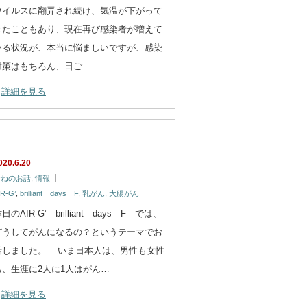
ウイルスに翻弄され続け、気温が下がって
きたこともあり、現在再び感染者が増えて
いる状況が、本当に悩ましいですが、感染
対策はもちろん、日ご…
詳細を見る
020.6.20
むねのお話
,
情報
IR-G’
,
brilliant days F
,
乳がん
,
大腸がん
日のAIR-G’ brilliant days F では、
どうしてがんになるの？というテーマでお
話しました。 いま日本人は、男性も女性
も、生涯に2人に1人はがん…
詳細を見る