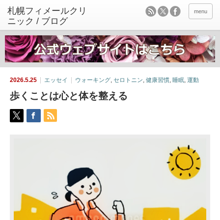
menu
2026.5.25
エッセイ
ウォーキング
,
セロトニン
,
健康習慣
,
睡眠
,
運動
歩くことは心と体を整える