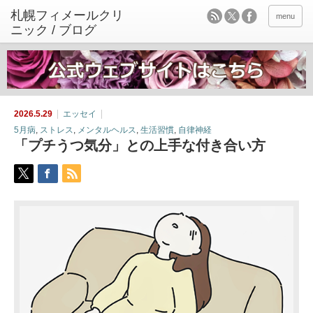
menu
2026.5.29
エッセイ
5月病
,
ストレス
,
メンタルヘルス
,
生活習慣
,
自律神経
「プチうつ気分」との上手な付き合い方