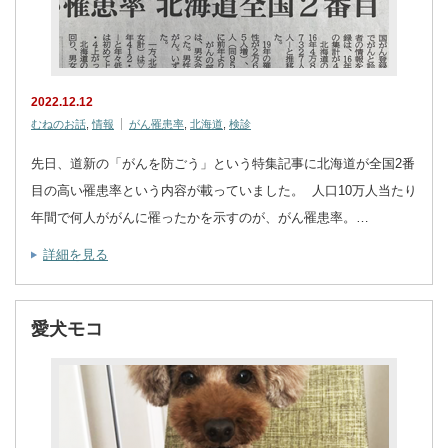
2022.12.12
むねのお話
,
情報
がん罹患率
,
北海道
,
検診
先日、道新の「がんを防ごう」という特集記事に北海道が全国2番
目の高い罹患率という内容が載っていました。 人口10万人当たり
年間で何人ががんに罹ったかを示すのが、がん罹患率。…
詳細を見る
愛犬モコ