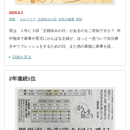
2026.6.3
情報
セルフケア
,
主婦休みの日
,
女性の健康
,
検診
実は、１年に３回「主婦休みの日」があるのをご存知ですか？ 年
中無休で家事や育児にがんばる主婦が、ほっと一息ついて自分磨
きやリフレッシュをするための日、また他の家族に家事を提…
詳細を見る
2年連続1位