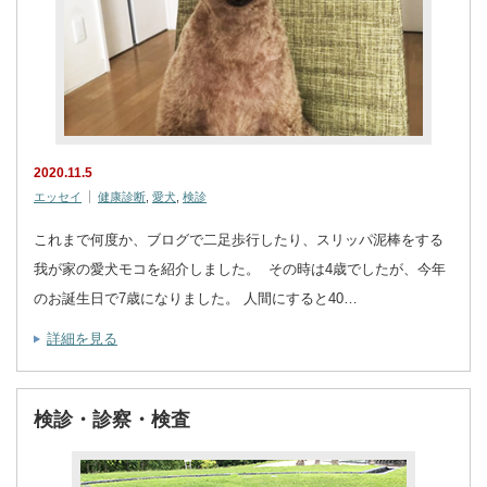
2020.11.5
エッセイ
健康診断
,
愛犬
,
検診
これまで何度か、ブログで二足歩行したり、スリッパ泥棒をする
我が家の愛犬モコを紹介しました。 その時は4歳でしたが、今年
のお誕生日で7歳になりました。 人間にすると40…
詳細を見る
検診・診察・検査