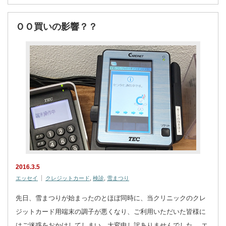
ＯＯ買いの影響？？
2016.3.5
エッセイ
クレジットカード
,
検診
,
雪まつり
先日、雪まつりが始まったのとほぼ同時に、当クリニックのクレ
ジットカード用端末の調子が悪くなり、ご利用いただいた皆様に
はご迷惑をおかけしてしまい、大変申し訳ありませんでした。 エ