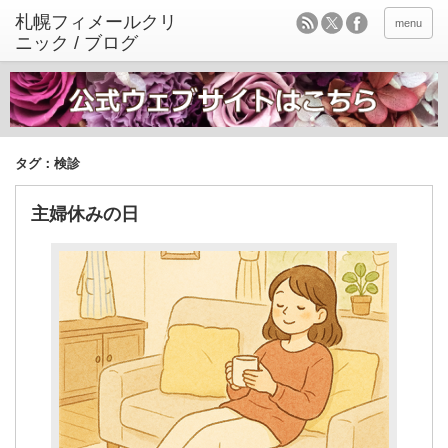
menu
タグ：検診
主婦休みの日