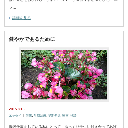
ラ…
詳細を見る
健やかであるために
2015.8.13
エッセイ
健康
,
早期治療
,
早期発見
,
映画
,
検診
普段仕事をしている私にとって、ゆっくり子供に付き合ってあげ