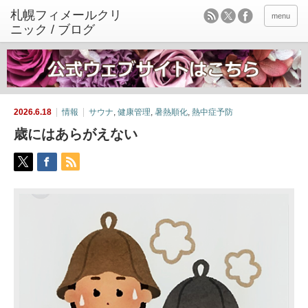
menu
2026.6.18
情報
サウナ
,
健康管理
,
暑熱順化
,
熱中症予防
歳にはあらがえない